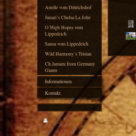
Arielle vom Dittrichshof
Junari´s Chelsa La Jolie
O´High Hopes vom
Lippedeich
Sansa vom Lippedeich
Wild Harmony´s Tristan
Ch.Jamaru from Germany
Giants
Informationen
Kontakt
Druckversion
|
Sitemap
2010