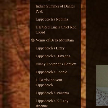
Indian Summer of Dantes
Peak
Lippedeich's Neblina
DK*Red Line's Chief Red
Cloud
Venus of Bells Mountain
Lippedeich's Lizzy
Lippedeich´s Havanna
Funny Footprint´s Bentley
Lippedeich´s Leonie
L´Bardolino vom
Lippedeich
Lippedeich´s Valienta
Lippedeich´s K´Lady
Brienne