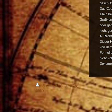
geschütz
Das Copy
allein b
Grafike
oder ged
nicht ges
4. Rech
Dieser H
von dem 
Formulie
nicht vo
Dokument
Druckversion
|
Sitemap
2010