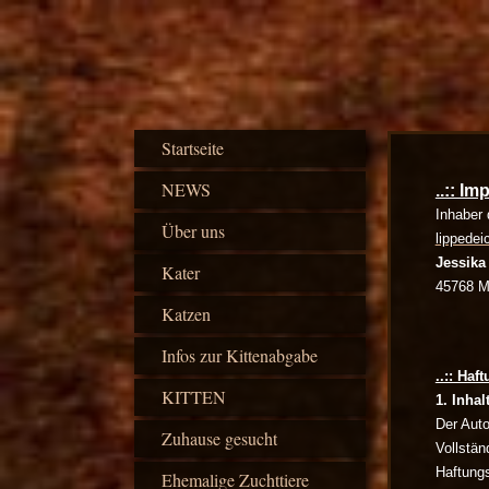
Startseite
NEWS
..:: Im
Inhaber 
Über uns
lippedei
Jessika
Kater
45768 M
Katzen
Infos zur Kittenabgabe
..:: Haf
KITTEN
1. Inha
Der Auto
Zuhause gesucht
Vollstän
Haftungs
Ehemalige Zuchttiere