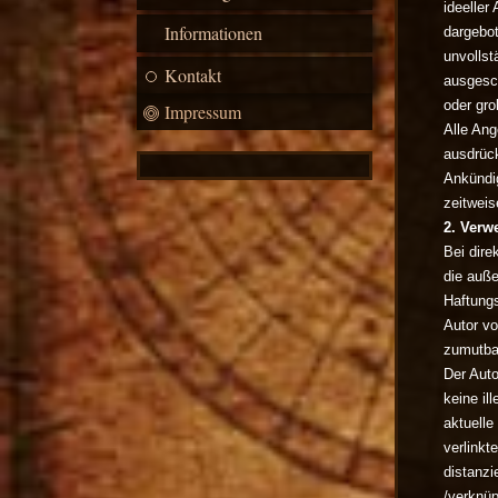
ideeller
Informationen
dargebot
unvollst
Kontakt
ausgesch
oder gro
Impressum
Alle Ang
ausdrück
Ankündig
zeitweis
2. Verw
Bei dire
die auße
Haftungs
Autor vo
zumutbar
Der Auto
keine il
aktuelle
verlinkt
distanzi
/verknüp