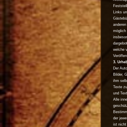
Feststel
Links un
Gästebüc
anderen 
möglich 
insbeson
dargebot
welche v
Veröffen
3. Urhe
Der Auto
Bilder,
ihm selb
Texte zu
und Text
Alle inn
geschüt
Bestimm
der jewe
ist nich